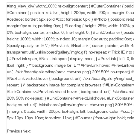
#img_view_div{ width:100%; text-align:center; } #OuterContainer { paddi
#Container { position: relative; height: 200px; width: 200px; margin: 0 a
#dedede; border: 5px solid #ccc; font-size: 0px; } #Photo { position: relativ
margin:0px auto; padding:0px; } #Loading { height: 25%; width: 100%; pos
0%; text-align: center; z-index: 0; line-height: 0; } #LinkContainer { positio
height: 100%; width: 100%; z-index: 10; margin:0px auto; padding:0px; /* f
Specify opacity for IE */ } #PrevLink, #NextLink { cursor: pointer; width
transparent url('../skin/board/gallery/img/c.gif') no-repeat; /* Trick IE int
} #PrevLink span, #NextLink span { display: none; } #PrevLink { left: 0; floa
float: right; } /* background image for IE */ #PrevLink:hover, #PrevLink:v
url('../skin/board/gallery/img/prev_chevron.png') 20% 50% no-repeat;} 
#NextLink:visited:hover { background: url('../skin/board/gallery/img/ne
repeat; } /* backgroudn image for compliant browsers */ #LinkContainer
#LinkContainer>#PrevLink:visited:hover { background: url('../skin/board
20% 50% no-repeat; } #LinkContainer>#NextLink:hover, #LinkContainer>
background: url('../skin/board/gallery/img/next_chevron.png') 80% 50%
{ margin: 0 auto; width: 200px; text-align: left; background-color: #ccc;
5px 10px 10px 10px; font-size: 11px; } #Counter { font-weight: bold; colo
Previous
Next