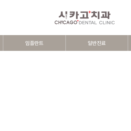
임플란트
일반진료
임플란트 소개
충치치료
즉시식립 임플란트
신경치료
뼈이식 임플란트
보철치료
상악동 거상술 임플란트
치주치료
전체 임플란트
임플란트 틀니