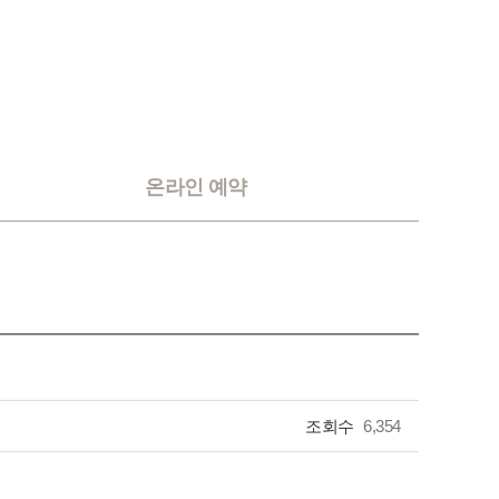
온라인 예약
조회수
6,354
서