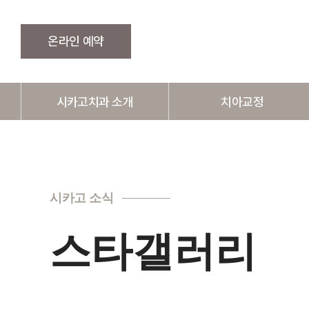
온라인 예약
시카고치과 소개
치아교정
의료진 소개
돌출입교정
시설·장비 소개
덧니교정
시카고 소식
병원둘러보기
주걱턱교정
찾아오시는길·진료시간
벌어진 치아교정
스타갤러리
매복치교정
예방교정